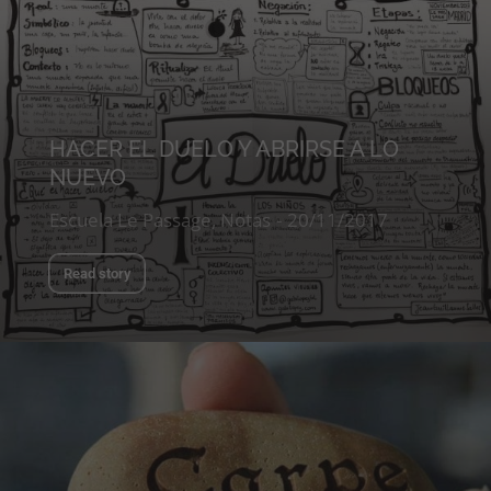
HACER EL DUELO Y ABRIRSE A LO
NUEVO
Escuela Le Passage
,
Notas
20/11/2017
Read story