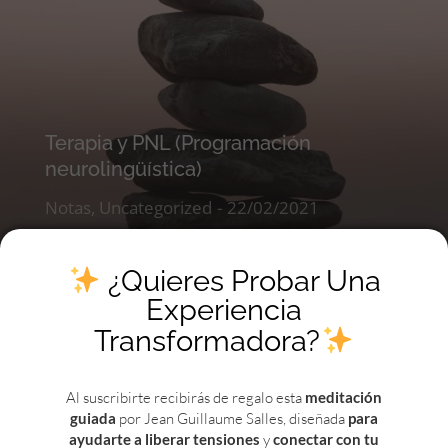
Terapia y PNL (Programación
neurolingüística)
Notas
,
Uncategorized
22/02/2021
Read story
¿Quieres Probar Una
Experiencia
Transformadora?
Al suscribirte recibirás de regalo esta
meditación
guiada
por Jean Guillaume Salles, diseñada
para
ayudarte a liberar tensiones
y
conectar con tu