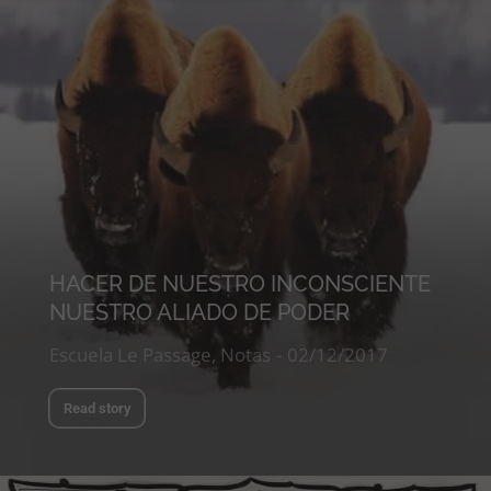
HACER DE NUESTRO INCONSCIENTE
NUESTRO ALIADO DE PODER
Escuela Le Passage
,
Notas
02/12/2017
Read story