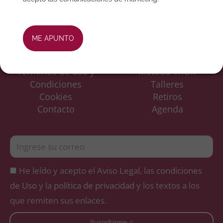
ME APUNTO
Aviso Legal
Inicio
Política de privacidad
Jean GuillaumeSalles
Términos de uso y
Método ThOR
Condiciones
Talleres
Cookies
Retiros
Contacto
Agenda
He leído y acepto el Aviso Legal, las
condiciones
de Uso
y la
política de privacidad
y los textos a los
que remiten sus enlaces.
Suscribirme