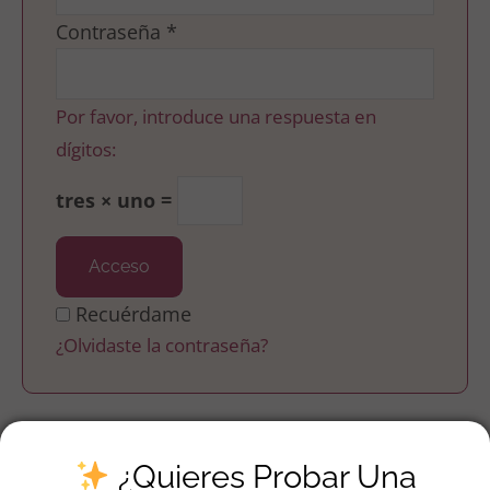
Contraseña
*
Por favor, introduce una respuesta en
dígitos:
tres × uno =
Acceso
Recuérdame
¿Olvidaste la contraseña?
¿Quieres Probar Una