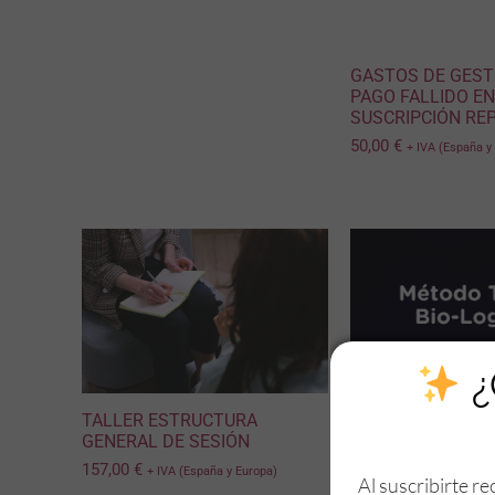
GASTOS DE GEST
PAGO FALLIDO E
SUSCRIPCIÓN RE
50,00
€
+ IVA (España y
¿
TALLER ESTRUCTURA
GENERAL DE SESIÓN
157,00
€
+ IVA (España y Europa)
Al suscribirte re