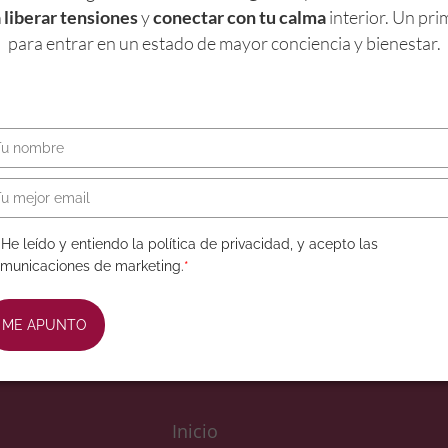
 liberar tensiones
y
conectar con tu calma
interior. Un pri
para entrar en un estado de mayor conciencia y bienestar.
 THOR BIO-
RESERVA 2ª EDICIÓN THOR
N
BIO-LÓGICA
1.000,00
€
y Europa)
+ IVA (España y Europa)
Cargar más
He leído y entiendo la política de privacidad, y acepto las
municaciones de marketing.
*
ME APUNTO
Inicio