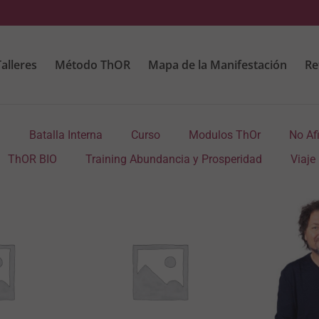
alleres
Método ThOR
Mapa de la Manifestación
Re
n
Batalla Interna
Curso
Modulos ThOr
No Afi
ThOR BIO
Training Abundancia y Prosperidad
Viaje