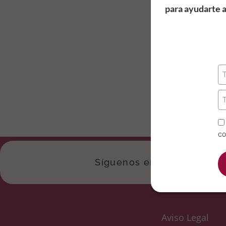
para ayudarte a
RESERVA MÉTODO
LÓGICA 2ª EDICIÓ
590,00
€
+ IVA (España 
co
Síguenos en las Redes
Aviso Legal