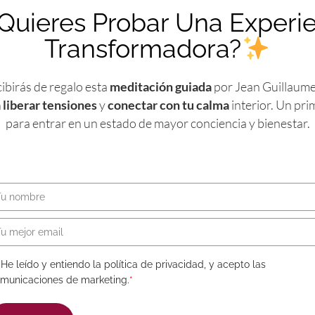
abundancia con más facil
Quieres Probar Una Experi
Transformadora?
199,00
€
+ IVA (España y Europa)
cibirás de regalo esta
meditación guiada
por Jean Guillaume
Me apun
 liberar tensiones
y
conectar con tu calma
interior. Un pri
para entrar en un estado de mayor conciencia y bienestar.
paradigma de la fortuna.
libertad económica.
uestra historia, y la historia familiar, en relación a 
ibertad económica.
e confort económica hasta que incluya nuestro objeti
He leído y entiendo la política de privacidad, y acepto las
rt económica la idea de que la «suerte» y el «azar» t
municaciones de marketing.
*