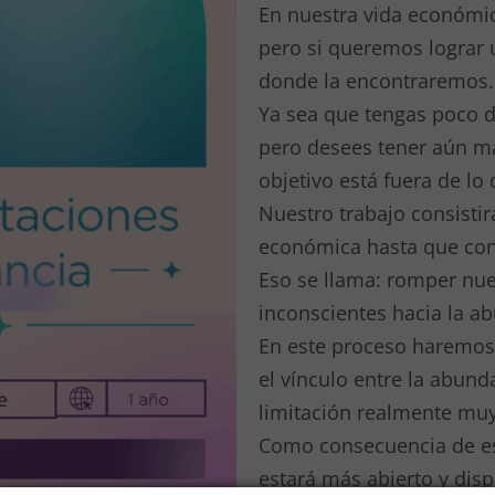
En nuestra vida económic
pero si queremos lograr
donde la encontraremos.
Ya sea que tengas poco 
pero desees tener aún má
objetivo está fuera de lo
Nuestro trabajo consistir
económica hasta que con
Eso se llama: romper nue
inconscientes hacia la a
En este proceso haremos 
el vínculo entre la abunda
limitación realmente muy
Como consecuencia de es
estará más abierto y disp