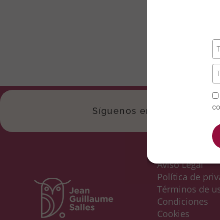
co
Síguenos en las Redes
Aviso Legal
Política de pri
Términos de u
Condiciones
Cookies