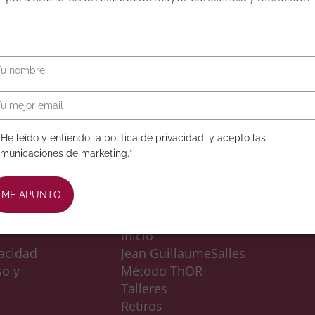
SESIÓN MAESTRA
267,00
€
197,00
€
+ IVA (España y
Europa)
He leído y entiendo la política de privacidad, y acepto las
municaciones de marketing.
*
ME APUNTO
Inicio
vacidad
Jean GuillaumeSalles
so y
Método ThOR
Talleres
Retiros