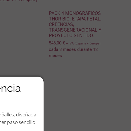
+ IVA (España y
PACK 4 MONOGRÁFICOS
THOR BIO: ETAPA FETAL,
CREENCIAS,
TRANSGENERACIONAL Y
PROYECTO SENTIDO.
546,00
€
+ IVA (España y Europa)
cada 3 meses durante 12
meses
encia
 Salles, diseñada
mer paso sencillo