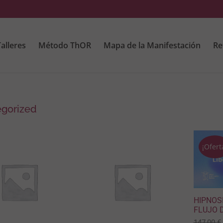
alleres
Método ThOR
Mapa de la Manifestación
Re
gorized
Estás
¡Ofert
HIPNOSI
FLUJO 
147,00
€