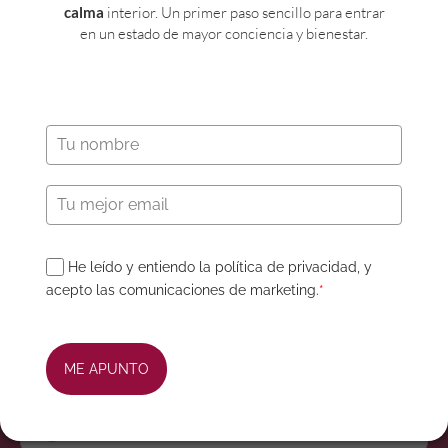
calma
interior. Un primer paso sencillo para entrar
en un estado de mayor conciencia y bienestar.
Aviso Legal
Inicio
Política de privacidad
Jean GuillaumeSalles
He leído y entiendo la política de privacidad, y
Términos de uso y
Método ThOR
acepto las comunicaciones de marketing.
*
Condiciones
Talleres
Cookies
Retiros
Contacto
Agenda
ME APUNTO