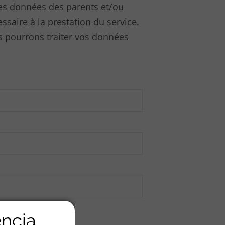
des données des parents et/ou
saire à la prestation du service.
us pourrons traiter vos données
encia