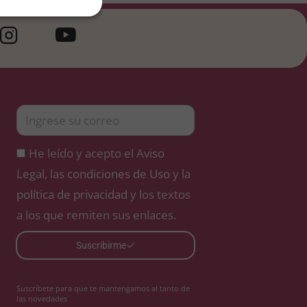
He leído y acepto el Aviso
Legal, las
condiciones de Uso
y la
política de privacidad
y los textos
a los que remiten sus enlaces.
Suscribirme
Suscríbete para que te mantengamos al tanto de
las novedades