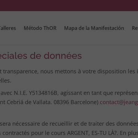
alleres
Método ThOR
Mapa de la Manifestación
Re
éciales de données
 et transparence, nous mettons à votre disposition les
lles.
avec N.I.E. Y5134816B, agissant en tant que représenta
nt Cebriá de Vallata. 08396 Barcelone)
contact@jeang
l sera nécessaire de recueillir et de traiter des donnée
ces contractés pour le cours ARGENT, ES-TU LÀ?. En 