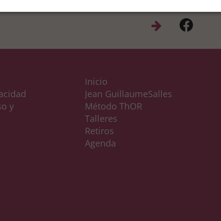
Inicio
vacidad
Jean GuillaumeSalles
so y
Método ThOR
Talleres
Retiros
Agenda