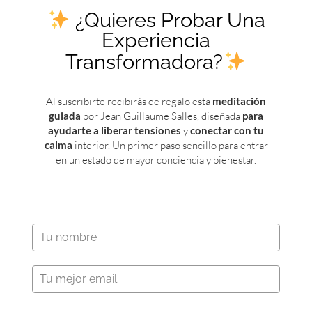
¿Quieres Probar Una
Experiencia
Transformadora?
Al suscribirte recibirás de regalo esta
meditación
guiada
por Jean Guillaume Salles, diseñada
para
Aviso Legal
Inicio
ayudarte a liberar tensiones
y
conectar con tu
Política de privacidad
Jean GuillaumeSalles
calma
interior. Un primer paso sencillo para entrar
Términos de uso y
Método ThOR
en un estado de mayor conciencia y bienestar.
Condiciones
Talleres
Cookies
Retiros
Contacto
Agenda
He leído y acepto el Aviso Legal, las
condiciones