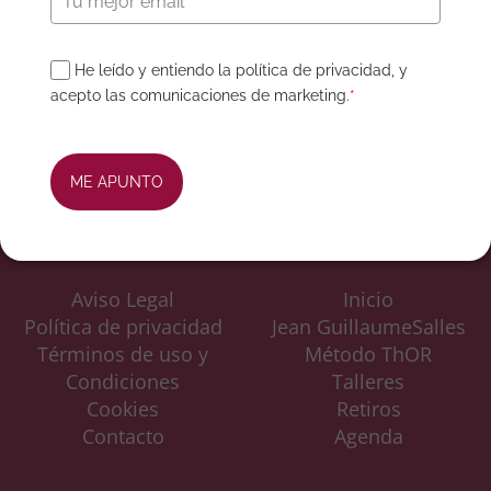
He leído y entiendo la política de privacidad, y
acepto las comunicaciones de marketing.
*
ME APUNTO
Aviso Legal
Inicio
Política de privacidad
Jean GuillaumeSalles
Términos de uso y
Método ThOR
Condiciones
Talleres
Cookies
Retiros
Contacto
Agenda