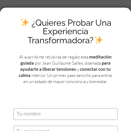
PROGRESO DEL CURSO
ThOR BIO – BONUS
0% COMPLETADO
0/0 pasos
¿Quieres Probar Una
Experiencia
Transformadora?
PROGRESO DEL CURSO
ThOR Bio – Módulo 1 (1ª Ed 21/03)
0% COMPLETADO
0/0 pasos
Al suscribirte recibirás de regalo esta
meditación
guiada
por Jean Guillaume Salles, diseñada
para
ayudarte a liberar tensiones
y
conectar con tu
PROGRESO DEL CURSO
0% COMPLETADO
0/0 pasos
calma
interior. Un primer paso sencillo para entrar
en un estado de mayor conciencia y bienestar.
Síguenos en las Redes