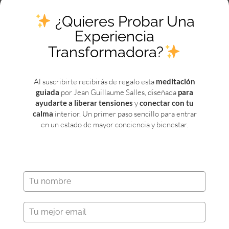
rogamos se ponga en contacto con nosotros y
¿Quieres Probar Una
lo destruya de inmediato con todos sus
Experiencia
documentos adjuntos sin leerlos ni hacer
Transformadora?
ningún uso de los datos que en ellos figuren,
ateniéndose a las consecuencias que de un uso
Al suscribirte recibirás de regalo esta
meditación
indebido de dichos datos puedan derivarse.
guiada
por Jean Guillaume Salles, diseñada
para
ayudarte a liberar tensiones
y
conectar con tu
No deseo recibir envío de comunicaciones
calma
interior. Un primer paso sencillo para entrar
informativas relativas a las actividades,
en un estado de mayor conciencia y bienestar.
productos o servicios por correo electrónico,
postal u otro medio.
Autorizo al envío de comunicaciones
informativas relativas a las actividades,
productos o servicios por correo postal, fax,
correo electrónico o cualquier otro medio