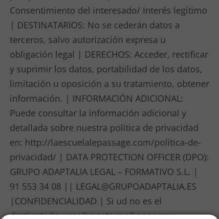
Consentimiento del interesado/ Interés legítimo
| DESTINATARIOS: No se cederán datos a
terceros, salvo autorización expresa u
obligación legal | DERECHOS: Acceder, rectificar
y suprimir los datos, portabilidad de los datos,
limitación u oposición a su tratamiento, obtener
información. | INFORMACIÓN ADICIONAL:
Puede consultar la información adicional y
detallada sobre nuestra política de privacidad
en: http://laescuelalepassage.com/politica-de-
privacidad/ | DATA PROTECTION OFFICER (DPO):
GRUPO ADAPTALIA LEGAL – FORMATIVO S.L. |
91 553 34 08 ||
LEGAL@GRUPOADAPTALIA.ES
|CONFIDENCIALIDAD | Si ud no es el
destinatario y recibe este mail por error,