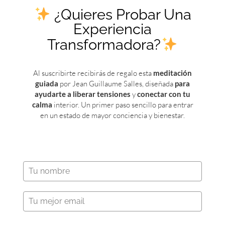
¿Quieres Probar Una
Experiencia
Transformadora?
Al suscribirte recibirás de regalo esta
meditación
guiada
por Jean Guillaume Salles, diseñada
para
Aviso Legal
Inicio
ayudarte a liberar tensiones
y
conectar con tu
Política de privacidad
Jean GuillaumeSalles
calma
interior. Un primer paso sencillo para entrar
Términos de uso y
Método ThOR
en un estado de mayor conciencia y bienestar.
Condiciones
Talleres
Cookies
Retiros
Contacto
Agenda
He leído y acepto el Aviso Legal, las
condiciones