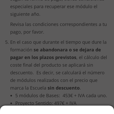
especiales para recuperar ese módulo el
siguiente año.
Revisa las condiciones correspondientes a tu
pago, por favor.
En el caso que durante el tiempo que dure la
formación
se abandonara o se dejara de
pagar en los plazos previstos
, el cálculo del
coste final del producto se aplicará sin
descuento. Es decir, se calculará el número
de módulos realizados con el precio que
marca la Escuela
sin descuento
.
5 módulos de Bases: 453€ + IVA cada uno.
Proyecto Sentido: 497€ + IVA
Etapa Fetal y Nacimiento: 497€ + IVA