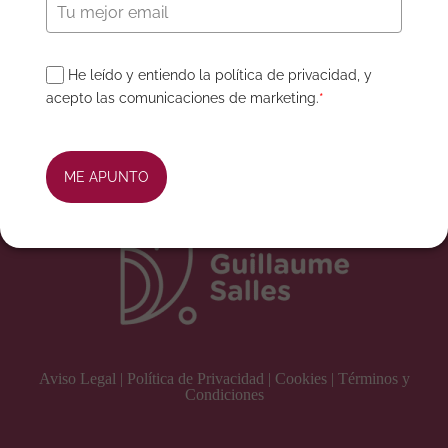
para ayudarte con el acceso.
He leído y entiendo la política de privacidad, y
Order not found. You cannot access this page directly.
acepto las comunicaciones de marketing.
*
ME APUNTO
Aviso Legal | Política de Privacidad | Cookies | Términos y
Condiciones