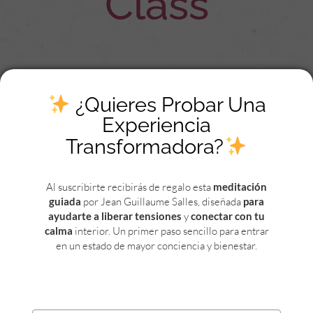
Class
“Identifica y supera los grandes
¿Quieres Probar Una
retos como terapeuta en tu
Experiencia
consulta”
Transformadora?
Al suscribirte recibirás de regalo esta
meditación
Pronto recibirás un correo de
guiada
por Jean Guillaume Salles, diseñada
para
confirmación. Revisa tu casilla
ayudarte a liberar tensiones
y
conectar con tu
calma
interior. Un primer paso sencillo para entrar
de SPAM
en un estado de mayor conciencia y bienestar.